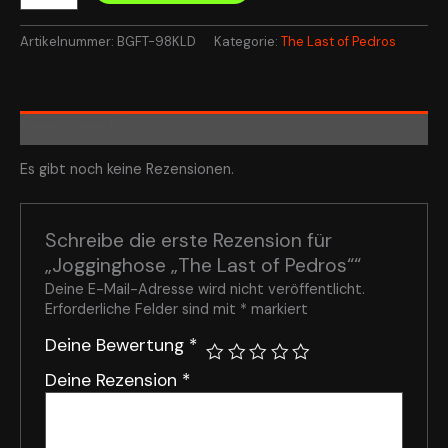
Artikelnummer:
BGFT-98KLD
Kategorie:
The Last of Pedros
Rezensionen (0)
Es gibt noch keine Rezensionen.
Schreibe die erste Rezension für
„Jogginghose „The Last of Pedros““
Deine E-Mail-Adresse wird nicht veröffentlicht.
Erforderliche Felder sind mit
*
markiert
Deine Bewertung
*
Deine Rezension
*