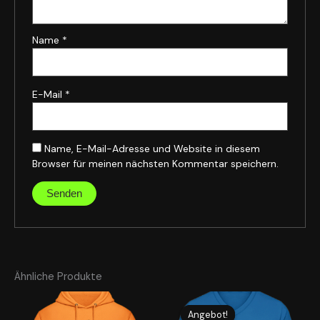
Name
*
E-Mail
*
Name, E-Mail-Adresse und Website in diesem
Browser für meinen nächsten Kommentar speichern.
Ähnliche Produkte
Ursprünglicher
Aktueller
Preis
Preis
Angebot!
Angebot!