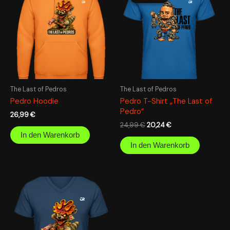
war:
ist:
24,99 €
20,24 €.
The Last of Pedros
The Last of Pedros
Pedro Hoodie
Pedro T-Shirt „The Last of
Pedro“
26,99
€
24,99
€
20,24
€
In den Warenkorb
In den Warenkorb